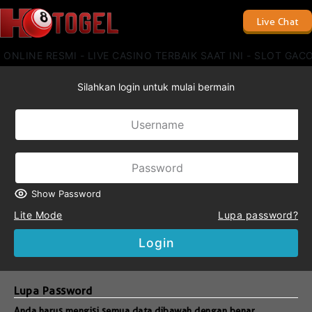
Live Chat
 ONLINE RESMI - LIVE CASINO TERBAIK SAAT INI - SLOT G
Silahkan login untuk mulai bermain
Show Password
Lite Mode
Lupa password?
Login
Lupa Password
Anda harus mengisi semua data dibawah dengan benar.