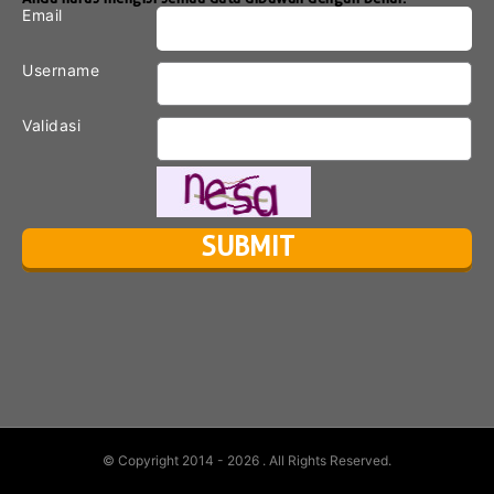
Email
Username
Validasi
© Copyright 2014 - 2026
. All Rights Reserved.